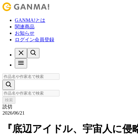
GANMA!とは
関連商品
お知らせ
ログイン
会員登録
検索
読切
2026/06/21
『底辺アイドル、宇宙人に侵