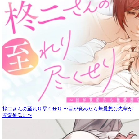
柊二さんの至れり尽くせり 〜目が覚めたら無愛想な先輩が
溺愛彼氏に〜