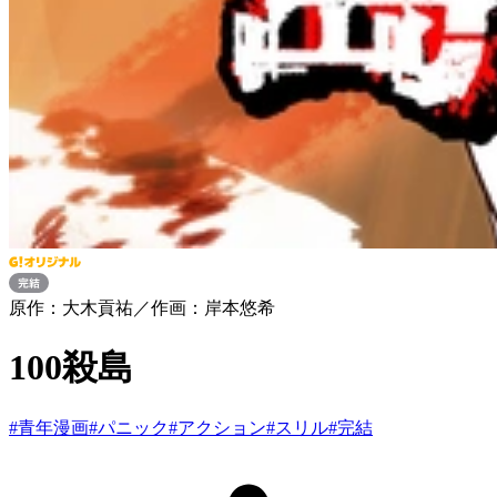
原作：大木貢祐／作画：岸本悠希
100殺島
#
青年漫画
#
パニック
#
アクション
#
スリル
#
完結