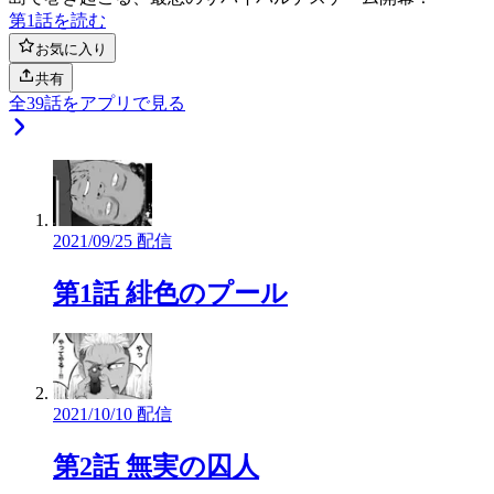
第1話を読む
お気に入り
共有
全
39
話をアプリで見る
2021/09/25 配信
第1話 緋色のプール
2021/10/10 配信
第2話 無実の囚人