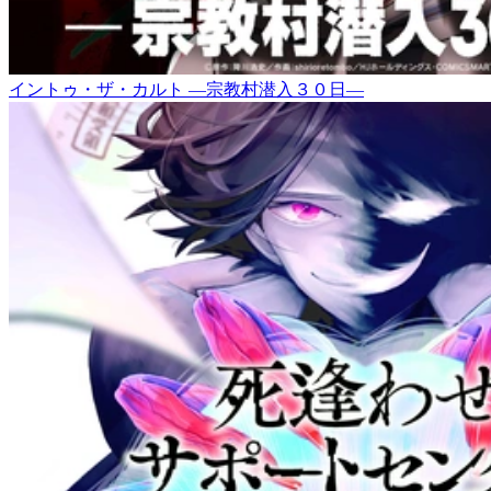
イントゥ・ザ・カルト ―宗教村潜入３０日―