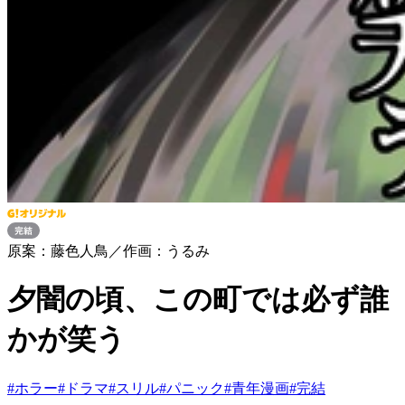
原案：藤色人鳥／作画：うるみ
夕闇の頃、この町では必ず誰
かが笑う
#
ホラー
#
ドラマ
#
スリル
#
パニック
#
青年漫画
#
完結