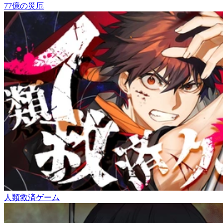
77億の災厄
人類救済ゲーム