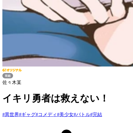
佐々木某
イキリ勇者は救えない！
#
異世界
#
ギャグ
#
コメディ
#
美少女
#
バトル
#
完結