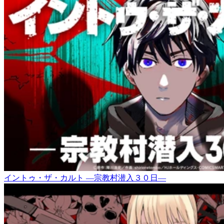
イントゥ・ザ・カルト ―宗教村潜入３０日―