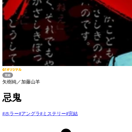
矢樹純／加藤山羊
忌鬼
#
ホラー
#
アングラ
#
ミステリー
#
完結