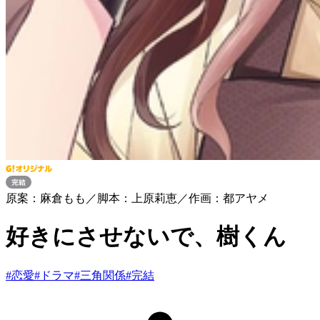
原案：麻倉もも／脚本：上原莉恵／作画：都アヤメ
好きにさせないで、樹くん
#
恋愛
#
ドラマ
#
三角関係
#
完結