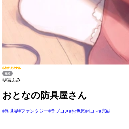
斐宮ふみ
おとなの防具屋さん
#
異世界
#
ファンタジー
#
ラブコメ
#
お色気
#
4コマ
#
完結