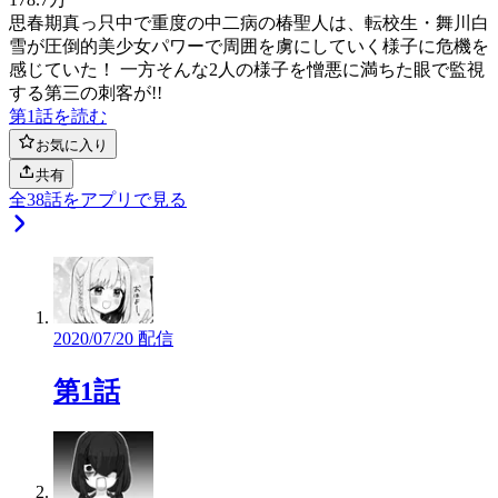
思春期真っ只中で重度の中二病の椿聖人は、転校生・舞川白
雪が圧倒的美少女パワーで周囲を虜にしていく様子に危機を
感じていた！ 一方そんな2人の様子を憎悪に満ちた眼で監視
する第三の刺客が!!
第1話を読む
お気に入り
共有
全
38
話をアプリで見る
2020/07/20 配信
第1話