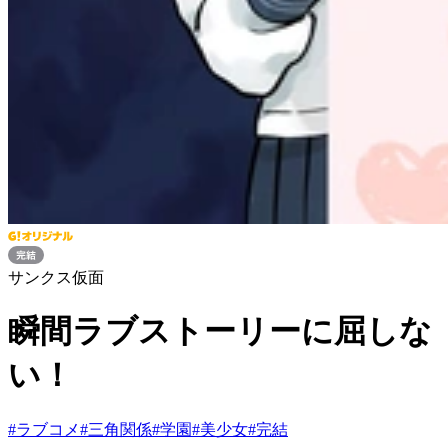
サンクス仮面
瞬間ラブストーリーに屈しな
い！
#
ラブコメ
#
三角関係
#
学園
#
美少女
#
完結