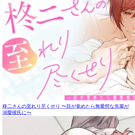
柊二さんの至れり尽くせり 〜目が覚めたら無愛想な先輩が
溺愛彼氏に〜