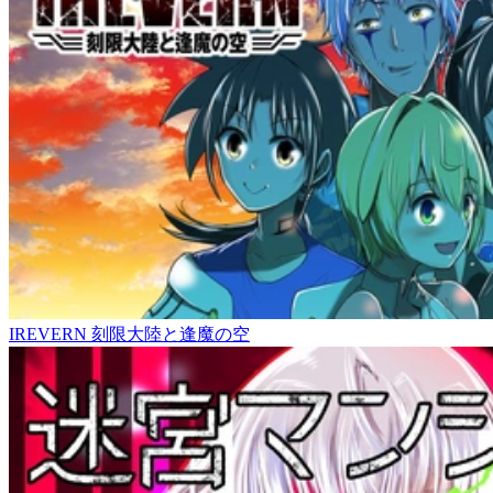
IREVERN 刻限大陸と逢魔の空