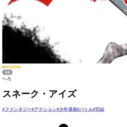
へろ
スネーク・アイズ
#
ファンタジー
#
アクション
#
少年漫画
#
バトル
#
完結