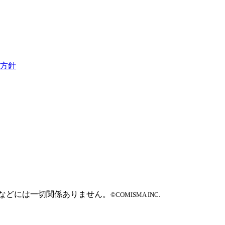
方針
などには一切関係ありません。
©COMISMA INC.