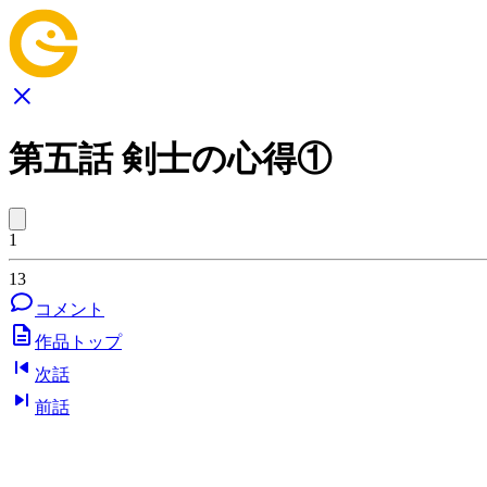
第五話 剣士の心得①
1
13
コメント
作品トップ
次話
前話