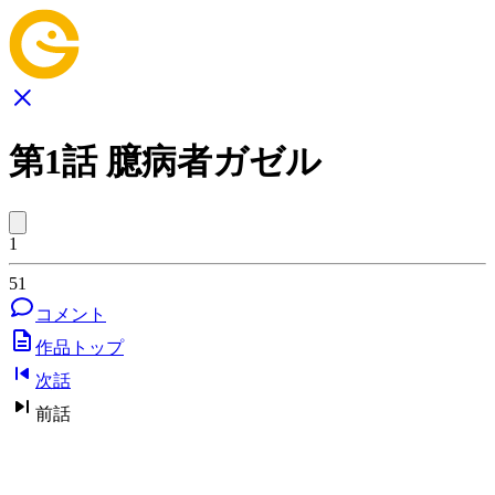
第1話 臆病者ガゼル
1
51
コメント
作品トップ
次話
前話