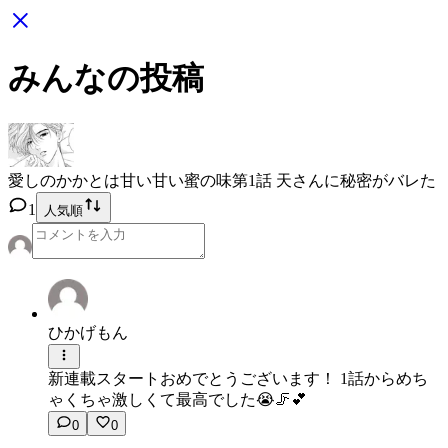
みんなの投稿
愛しのかかとは甘い甘い蜜の味
第1話 天さんに秘密がバレた
1
人気順
ひかげもん
新連載スタートおめでとうございます！ 1話からめち
ゃくちゃ激しくて最高でした😭🦵💕
0
0