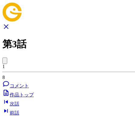
第3話
1
8
コメント
作品トップ
次話
前話