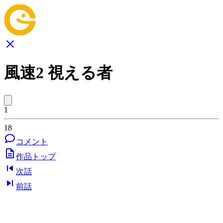
風速2 視える者
1
18
コメント
作品トップ
次話
前話