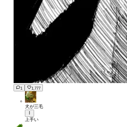
1
1,777
犬が三毛
上手い