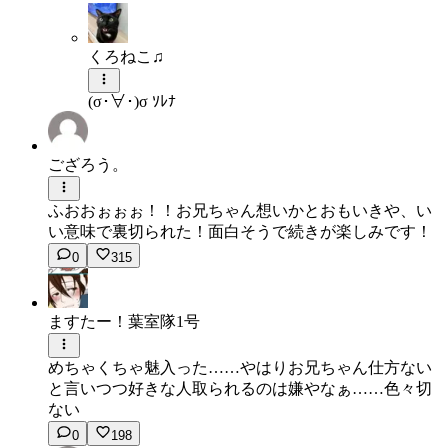
くろねこ♫
(σ･∀･)σ ｿﾚﾅ
ござろう。
ふおおぉぉぉ！！お兄ちゃん想いかとおもいきや、い
い意味で裏切られた！面白そうで続きが楽しみです！
0
315
ますたー！葉室隊1号
めちゃくちゃ魅入った……やはりお兄ちゃん仕方ない
と言いつつ好きな人取られるのは嫌やなぁ……色々切
ない
0
198