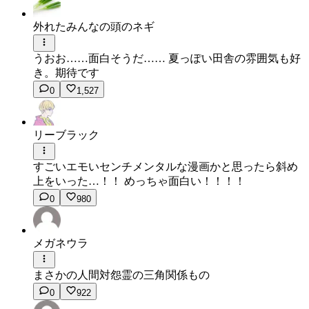
外れたみんなの頭のネギ
うおお……面白そうだ…… 夏っぽい田舎の雰囲気も好
き。期待です
0
1,527
リーブラック
すごいエモいセンチメンタルな漫画かと思ったら斜め
上をいった…！！ めっちゃ面白い！！！！
0
980
メガネウラ
まさかの人間対怨霊の三角関係もの
0
922