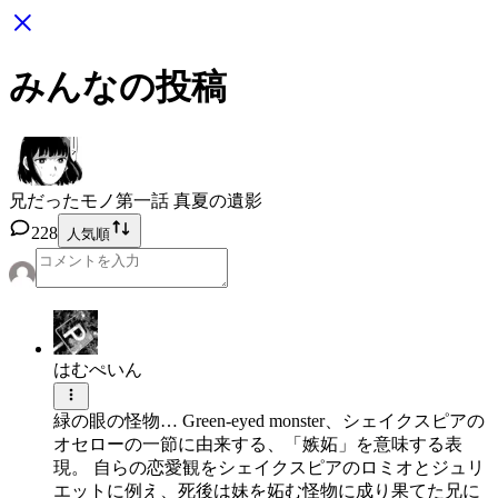
みんなの投稿
兄だったモノ
第一話 真夏の遺影
228
人気順
はむぺいん
緑の眼の怪物… Green-eyed monster、シェイクスピアの
オセローの一節に由来する、「嫉妬」を意味する表
現。 自らの恋愛観をシェイクスピアのロミオとジュリ
エットに例え、死後は妹を妬む怪物に成り果てた兄に