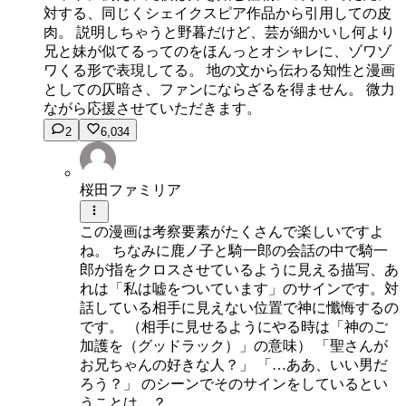
対する、同じくシェイクスピア作品から引用しての皮
肉。 説明しちゃうと野暮だけど、芸が細かいし何より
兄と妹が似てるってのをほんっとオシャレに、ゾワゾ
ワくる形で表現してる。 地の文から伝わる知性と漫画
としての仄暗さ、ファンにならざるを得ません。 微力
ながら応援させていただきます。
2
6,034
桜田ファミリア
この漫画は考察要素がたくさんで楽しいですよ
ね。 ちなみに鹿ノ子と騎一郎の会話の中で騎一
郎が指をクロスさせているように見える描写、あ
れは「私は嘘をついています」のサインです。対
話している相手に見えない位置で神に懺悔するの
です。 （相手に見せるようにやる時は「神のご
加護を（グッドラック）」の意味） 「聖さんが
お兄ちゃんの好きな人？」 「…ああ、いい男だ
ろう？」 のシーンでそのサインをしているとい
うことは…？