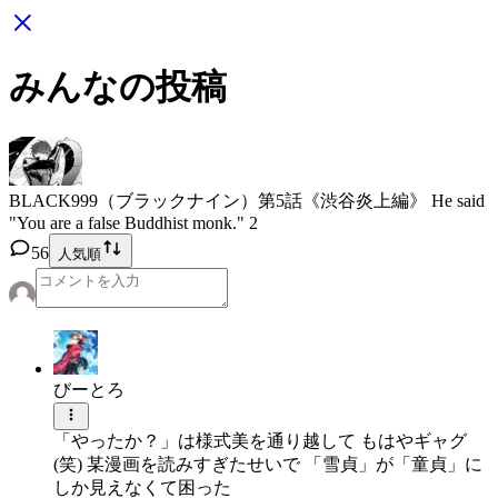
みんなの投稿
BLACK999（ブラックナイン）
第5話《渋谷炎上編》 He said
"You are a false Buddhist monk." 2
56
人気順
びーとろ
「やったか？」は様式美を通り越して もはやギャグ
(笑) 某漫画を読みすぎたせいで 「雪貞」が「童貞」に
しか見えなくて困った