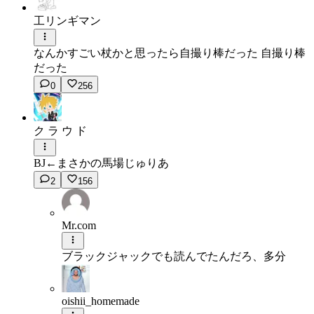
工リンギマン
なんかすごい杖かと思ったら自撮り棒だった 自撮り棒
だった
0
256
ク ラ ウ ド
BJ←まさかの馬場じゅりあ
2
156
Mr.com
ブラックジャックでも読んでたんだろ、多分
oishii_homemade