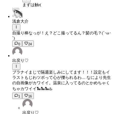
まずは触r(
浅倉大介
自撮り棒なっが！え？どこ撮ってるん？髪の毛？(´･ω･
`)
0
24
出戻り♡
ブラナイまじで隔週楽しみにしてます！！！設定もイ
ラストもじわツボって心が擽られるわ… なにより先生
の自画像がカワイイ。温泉に入ってるのとかめちゃく
ちゃカワイイ🐍🐍🐍♨️
1
16
出戻り♡