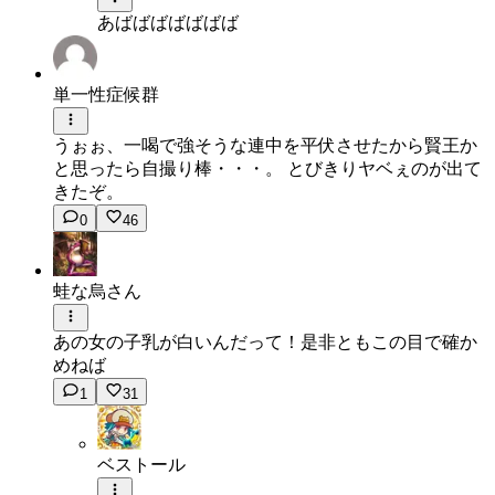
あばばばばばばば
単一性症候群
うぉぉ、一喝で強そうな連中を平伏させたから賢王か
と思ったら自撮り棒・・・。 とびきりヤベぇのが出て
きたぞ。
0
46
蛙な烏さん
あの女の子乳が白いんだって！是非ともこの目で確か
めねば
1
31
ベストール