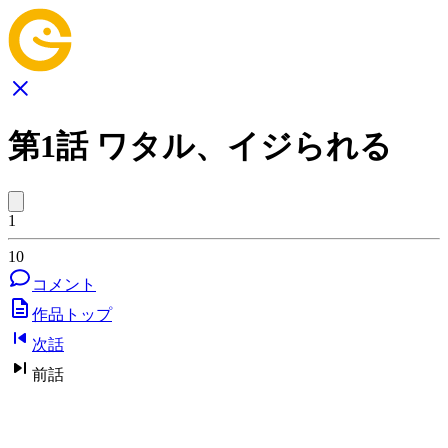
第1話 ワタル、イジられる
1
10
コメント
作品トップ
次話
前話