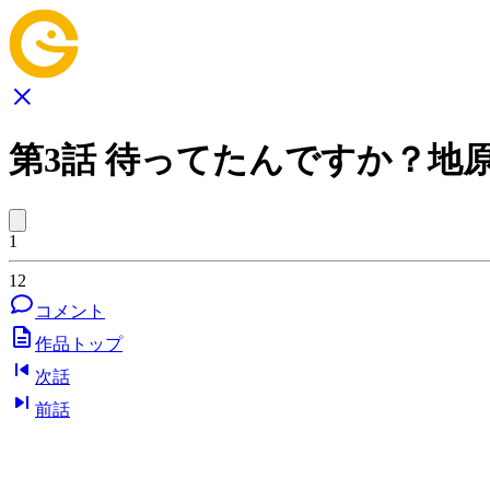
第3話 待ってたんですか？地
1
12
コメント
作品トップ
次話
前話