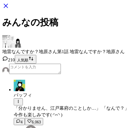
みんなの投稿
地雷なんですか？地原さん
第1話 地雷なんですか？地原さん
210
人気順
パッフィ
「分かりません、江戸幕府のことしか…」 「なんで？
今作も楽しみです︎︎(︎︎ ◜𖥦◝ )
4
6,063