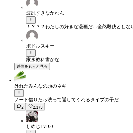
波乱すきなかれん
！？？？わたしの好きな漫画だ…全然殺伐としない
ポドルスキー
家永教科書かな
返信をもっと見る
外れたみんなの頭のネギ
ノート借りたら洗って返してくれるタイプの子だ
2
2,173
しめじLv100