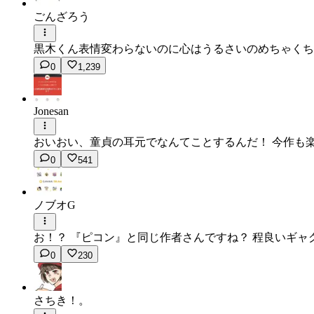
ごんざろう
黒木くん表情変わらないのに心はうるさいのめちゃくち
0
1,239
Jonesan
おいおい、童貞の耳元でなんてことするんだ！ 今作も
0
541
ノブオG
お！？ 『ピコン』と同じ作者さんですね？ 程良いギ
0
230
さちき！。