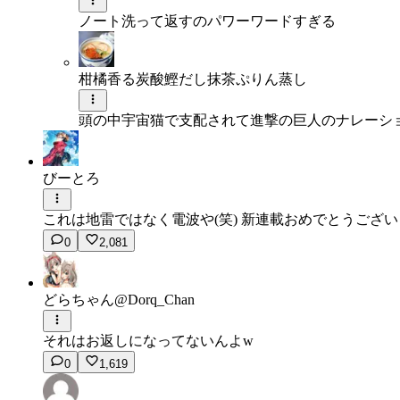
ノート洗って返すのパワーワードすぎる
柑橘香る炭酸鰹だし抹茶ぷりん蒸し
頭の中宇宙猫で支配されて進撃の巨人のナレーシ
びーとろ
これは地雷ではなく電波や(笑) 新連載おめでとうござ
0
2,081
どらちゃん@Dorq_Chan
それはお返しになってないんよw
0
1,619