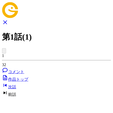
第1話(1)
1
32
コメント
作品トップ
次話
前話