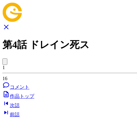
第4話 ドレイン死ス
1
16
コメント
作品トップ
次話
前話