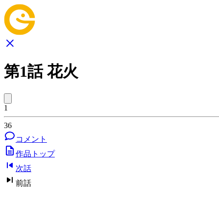
第1話 花火
1
36
コメント
作品トップ
次話
前話