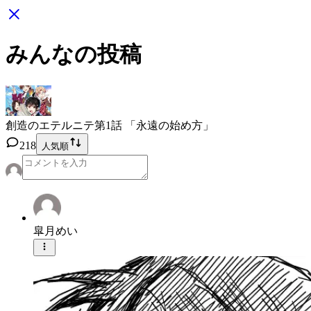
みんなの投稿
創造のエテルニテ
第1話 「永遠の始め方」
218
人気順
皐月めい