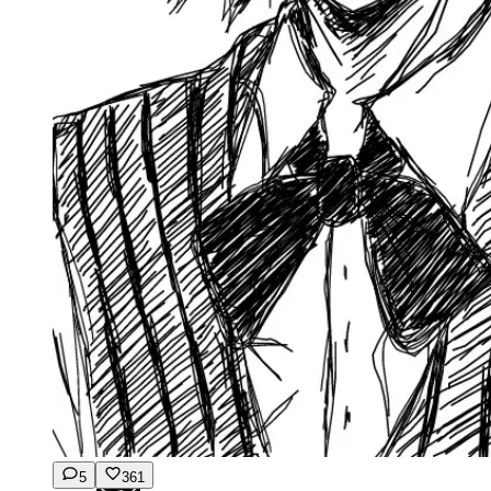
5
361