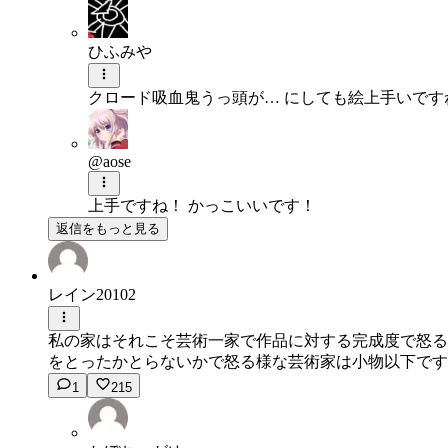
ひふみや
クロード吸血鬼うっ頭が… にしても絵上手いです
@aose
上手ですね！ かっこいいです！
返信をもっと見る
レイン20102
私の家はそれこそ芸術一家で作品に対する完成度で怒る
をとったかとらないかで怒る様な芸術家は小物以下です
1
215