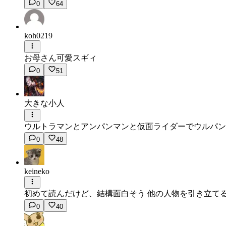
0
64
koh0219
お母さん可愛スギィ
0
51
大きな小人
ウルトラマンとアンパンマンと仮面ライダーでウルパン
0
48
keineko
初めて読んだけど、結構面白そう 他の人物を引き立てる
0
40