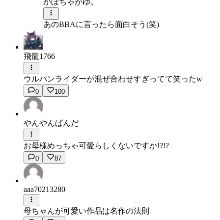
かぼちゃがゆ。
あのBBAに言ったら面白そう(笑)
飛龍1766
ウルパンライダーが混ぜ合わせすぎってて笑ったw
0
100
やんやんぱんだ
お母様めっちゃ可愛らしくないですか!?!?
0
87
aaa70213280
母ちゃんが可愛い作品は名作の法則