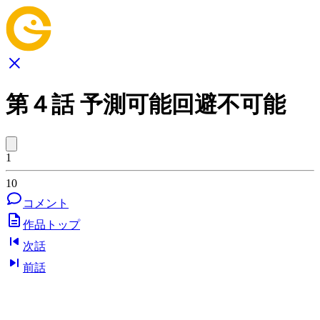
第４話 予測可能回避不可能
1
10
コメント
作品トップ
次話
前話