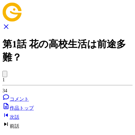
第1話 花の高校生活は前途多
難？
1
34
コメント
作品トップ
次話
前話