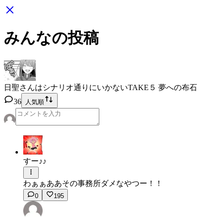
みんなの投稿
日聖さんはシナリオ通りにいかない
TAKE５ 夢への布石
36
人気順
すー♪♪
わぁぁああその事務所ダメなやつー！！
0
195