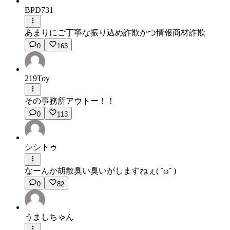
BPD731
あまりにご丁寧な振り込め詐欺かつ情報商材詐欺
0
163
219Toy
その事務所アウトー！！
0
113
シシトゥ
なーんか胡散臭い臭いがしますねぇ( ˘ω˘ )
0
82
うましちゃん