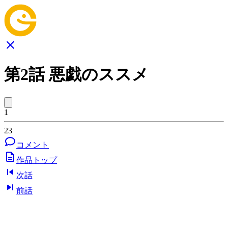
第2話 悪戯のススメ
1
23
コメント
作品トップ
次話
前話