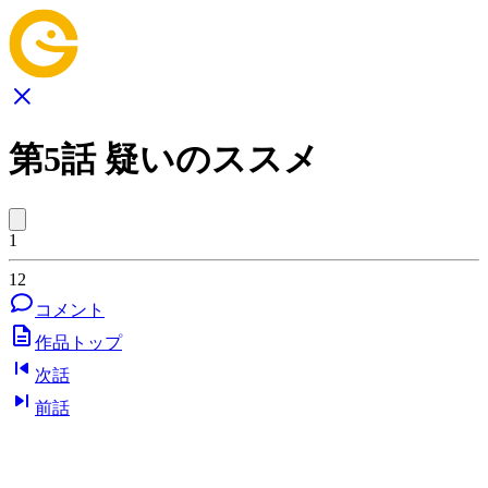
第5話 疑いのススメ
1
12
コメント
作品トップ
次話
前話