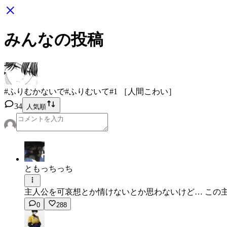
みんなの投稿
#ふりむかないで#ふりむいて
#1 ［人間こわい］
34
人気順
ともっちっち
主人公を可哀想とか情けないとか思わないけど… この
0
288