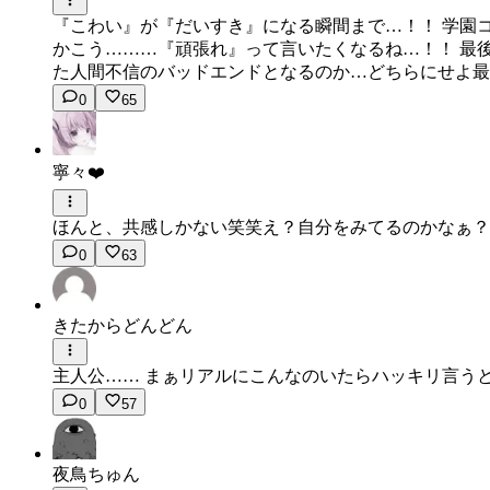
『こわい』が『だいすき』になる瞬間まで…！！ 学園
かこう………『頑張れ』って言いたくなるね…！！ 最
た人間不信のバッドエンドとなるのか…どちらにせよ最
0
65
寧々❤️
ほんと、共感しかない笑笑え？自分をみてるのかなぁ？
0
63
きたからどんどん
主人公…… まぁリアルにこんなのいたらハッキリ言うと
0
57
夜鳥ちゅん