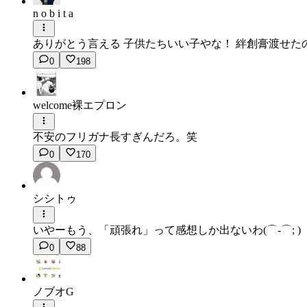
n o b i t a
ありがとう言える 子供たちいい子やな！ 絆創膏渡せた
0
198
welcome裸エプロン
不安のフリガナ長すぎんだろ。笑
0
170
シシトゥ
いやーもう、「頑張れ」って感想しか出ないわ(⌒-⌒; )
0
88
ノブオG