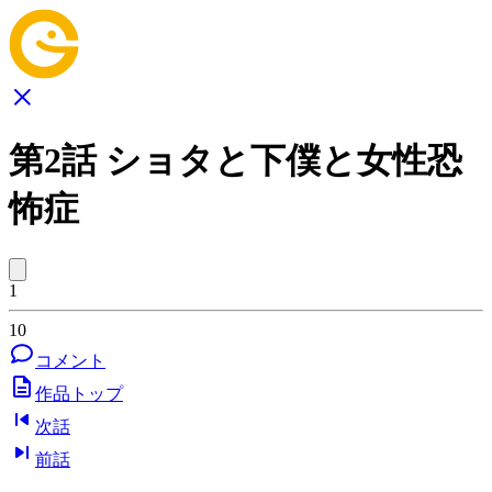
第2話 ショタと下僕と女性恐
怖症
1
10
コメント
作品トップ
次話
前話