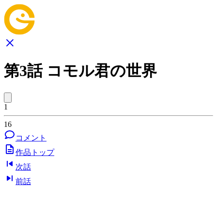
第3話 コモル君の世界
1
16
コメント
作品トップ
次話
前話