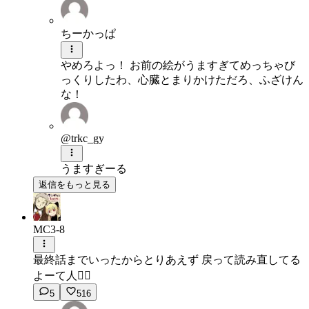
ちーかっぱ
やめろよっ！ お前の絵がうますぎてめっちゃび
っくりしたわ、心臓とまりかけただろ、ふざけん
な！
@trkc_gy
うますぎーる
返信をもっと見る
MC3-8
最終話までいったからとりあえず 戻って読み直してる
よーて人🙋‍♂️
5
516