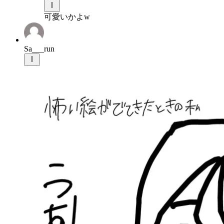
可愛いかよw
Sa___run