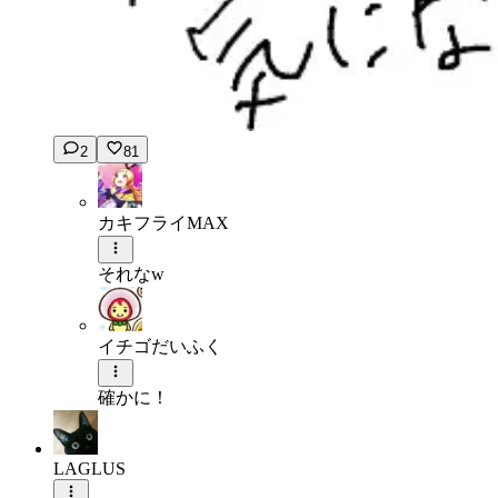
2
81
カキフライMAX
それなw
イチゴだいふく
確かに！
LAGLUS