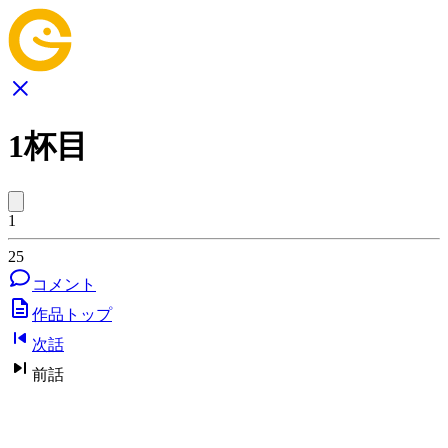
1杯目
1
25
コメント
作品トップ
次話
前話