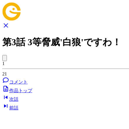
第3話 3等脅威'白狼'ですわ！
1
21
コメント
作品トップ
次話
前話