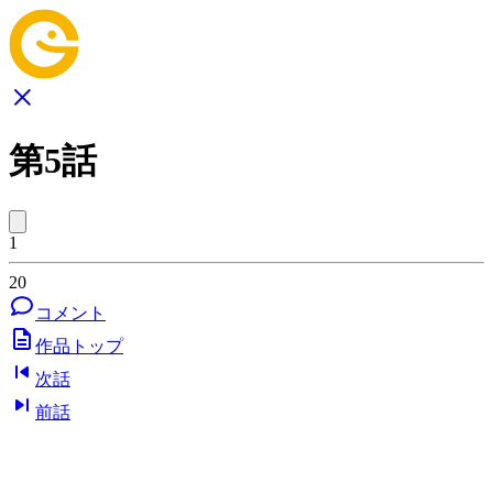
第5話
1
20
コメント
作品トップ
次話
前話