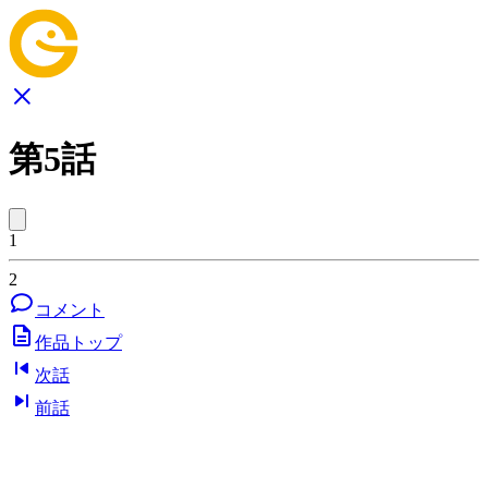
第5話
1
2
コメント
作品トップ
次話
前話