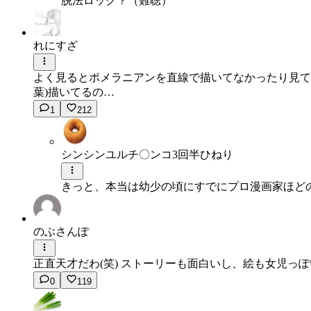
脱法ロック？（難聴）
れにすざ
よく見るとポメラニアンを直線で描いてなかったり見て
葉)描いてるの…
1
212
シンシンユルチ〇ンコ3回半ひねり
きっと、本当は幼少の頃にすでにプロ漫画家ほど
のぶさんぽ
正直天才だわ(笑) ストーリーも面白いし、絵も女児っぽ
0
119