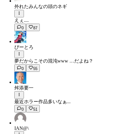
外れたみんなの頭のネギ
えぇ....
0
87
びーとろ
夢だからこその混沌www …だよね？
0
55
舛添要一
最近ホラー作品多いなぁ...
0
51
IAN@\