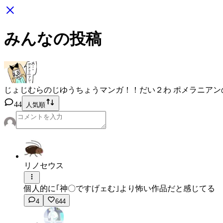
みんなの投稿
じょじむらのじゆうちょうマンガ！！
だい２わ ポメラニアン
44
人気順
リノセウス
個人的に｢神〇ですげェむ｣より怖い作品だと感じてる
4
644