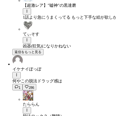
【超激レア】"嘘神"の黒達磨
1話より急にうまくってる もっと下手な絵が欲し
てぃそす
凶器(狂気)になりかねない
返信をもっと見る
イケナイぽっぽ
何やこの脱法ドラッグ感は
1
286
たららん