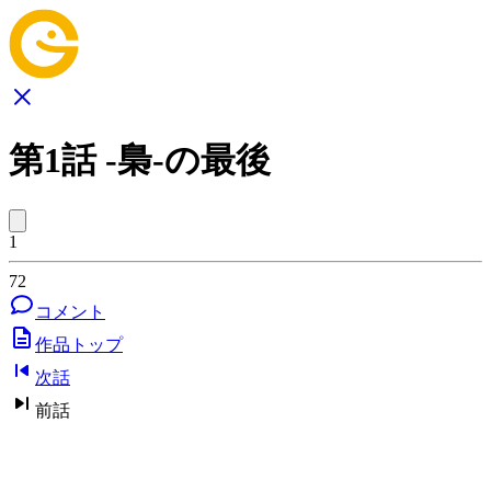
第1話 -梟-の最後
1
72
コメント
作品トップ
次話
前話