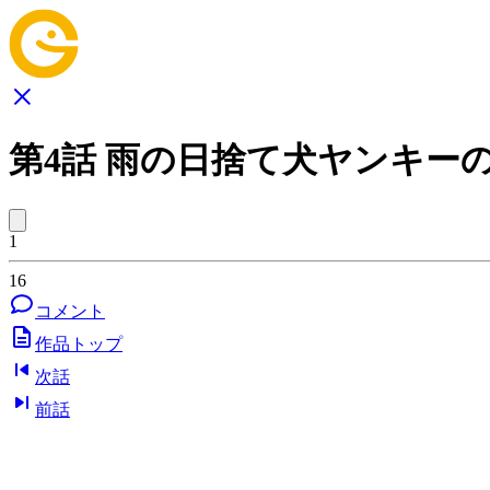
第4話 雨の日捨て犬ヤンキー
1
16
コメント
作品トップ
次話
前話