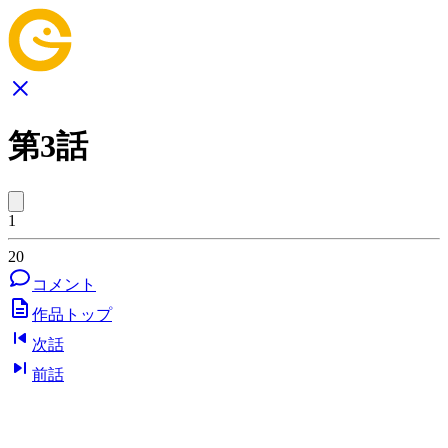
第3話
1
20
コメント
作品トップ
次話
前話