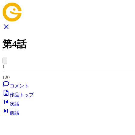
第4話
1
120
コメント
作品トップ
次話
前話