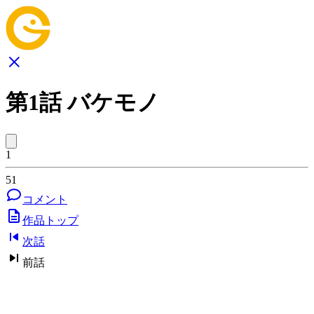
第1話 バケモノ
1
51
コメント
作品トップ
次話
前話