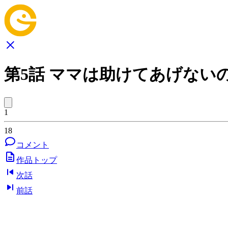
第5話 ママは助けてあげない
1
18
コメント
作品トップ
次話
前話