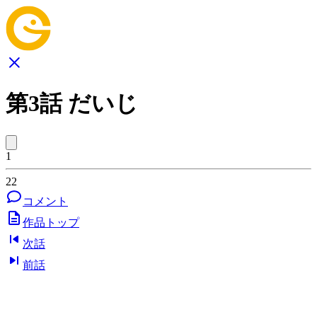
第3話 だいじ
1
22
コメント
作品トップ
次話
前話