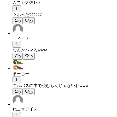
ムスカ大佐180°
ツボったʬʬʬʬʬʬ
0
23
(・へ・)
なんかハマるwww
0
19
まーじー
これバスの中で読むもんじゃないわwww
0
16
ねこ☆アイス