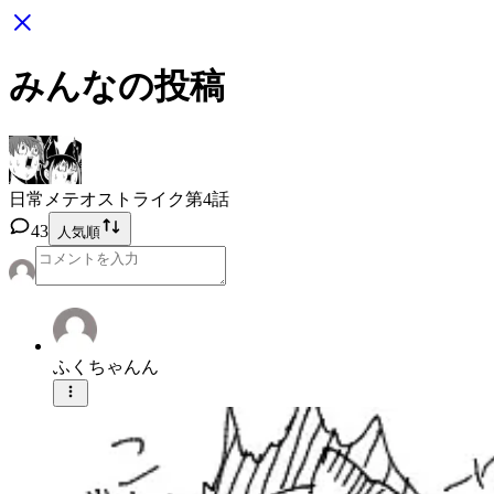
みんなの投稿
日常メテオストライク
第4話
43
人気順
ふくちゃんん