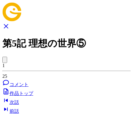
第5記 理想の世界⑤
1
25
コメント
作品トップ
次話
前話