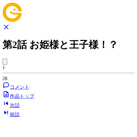
第2話 お姫様と王子様！？
1
28
コメント
作品トップ
次話
前話