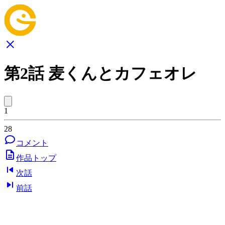
第2話 麦くんとカフェオレ
1
28
コメント
作品トップ
次話
前話