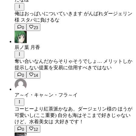
俺はおっぱいについていきます がんばれダージェリン
様 スタバに負けるな
0
23
辰ノ葉 月香
奪い合いなんだからそりゃそうでしょ… メリットしか
提示しない提案を安易に信用すべきではない
0
14
ア～イ・キャ～ン・フラ～イ
コーヒーより紅茶派かなあ、ダージェリン様の ほうが
可愛いし(ここ重要) 自分も海はそこまで好きじゃない
けど、水着美女は 大好きです！
0
12