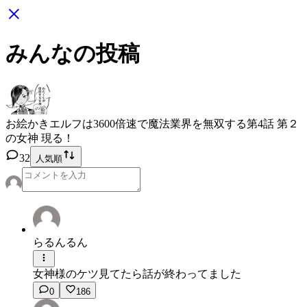
みんなの投稿
お絵かきエルフは3600倍速で魔法業界を無双する
第4話 第２
の女神 現る！
32
人気順
らるんるん
女神様のケツ見てたら話が終わってました
0
186